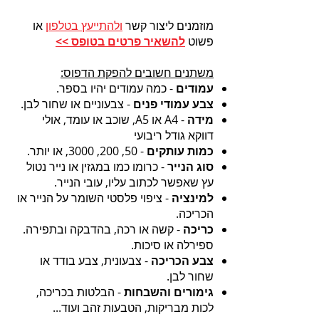
מוזמנים ליצור קשר
ולהתייעץ בטלפון
או
פשוט
להשאיר פרטים בטופס >>
משתנים חשובים להפקת הדפוס:
עמודים
- כמה עמודים יהיו בספר.
צבע עמודי פנים
- צבעוניים או שחור לבן.
מידה
- A4 או A5, שוכב או עומד, אולי
דווקא גודל ריבועי
כמות עותקים
- 50, 200, 3000, או יותר.
סוג הנייר
- כרומו כמו במגזין או נייר נטול
עץ שאפשר לכתוב עליו, עובי הנייר.
למינציה
- ציפוי פלסטי השומר על הנייר או
הכריכה.
כריכה
- קשה או רכה, בהדבקה ובתפירה.
ספירלה או סיכות.
צבע הכריכה
- צבעונית, צבע בודד או
שחור לבן.
גימורים והשבחות
- הבלטות בכריכה,
לכות מבריקות, הטבעות זהב ועוד...