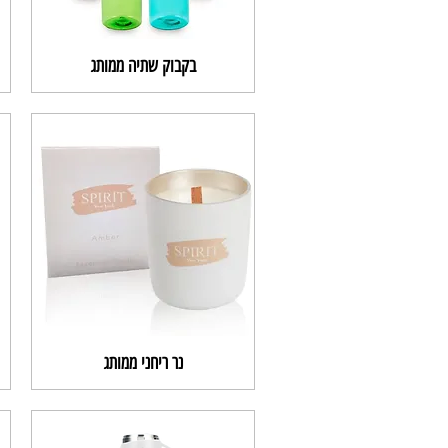
בקבוק שתיה ממותג
נר ריחני ממותג