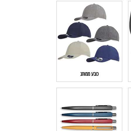
כובע ממותג