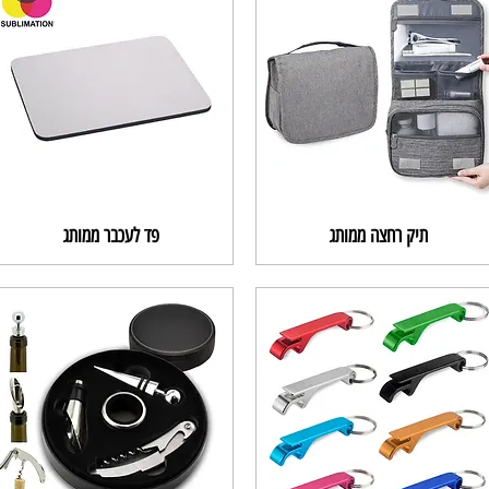
תיק רחצה ממותג
פד לעכבר ממותג