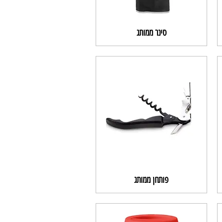
סינר ממותג
פותחן ממותג