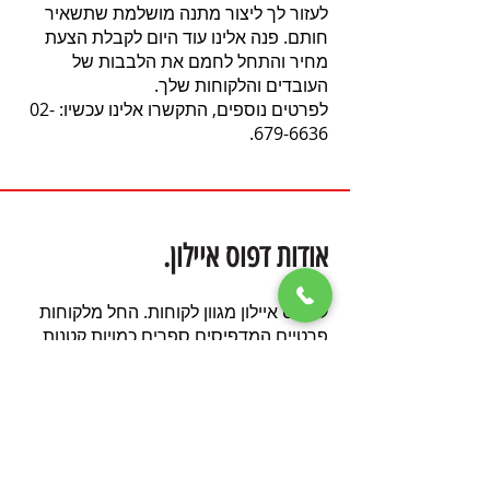
לעזור לך ליצור מתנה מושלמת שתשאיר
חותם. פנה אלינו עוד היום לקבלת הצעת
מחיר והתחל לחמם את הלבבות של
העובדים והלקוחות שלך.
לפרטים נוספים, התקשרו אלינו עכשיו:
02-
.
679-6636
אודות דפוס איילון.
לדפוס איילון מגוון לקוחות. החל מלקוחות
פרטיים המדפיסים ספרים כמויות קטנות
עבור המשפחה, סופרים עצמאיים ועד
הוצאות ספרים, חברות עסקיות, מוסדות
חינוך, מכוני מחקר, מוסדות ציבור.
בדפוס איילון תקבלו יחס אישי וטיפול
מקצועי
משלב תכנון הרעיון,
ועד להפקה