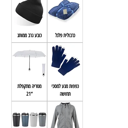
כרבולית פלנל
כובע גרב ממותג
כפפות מגע למסכי
מטריה מתקפלת
תחושה
“21