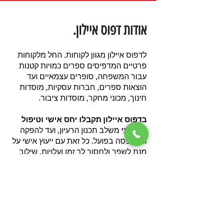
אודות דפוס איילון.
לדפוס איילון מגוון לקוחות. החל מלקוחות
פרטיים המדפיסים ספרים כמויות קטנות
עבור המשפחה, סופרים עצמאיים ועד
הוצאות ספרים, חברות עסקיות, מוסדות
חינוך, מכוני מחקר, מוסדות ציבור.
בדפוס איילון תקבלו יחס אישי וטיפול
מקצועי
משלב תכנון הרעיון,
ועד להפקה
וההדפסה בפועל. כל זאת עם ייעוץ אישי על
מנת לשפר ולחסוך לך זמן ועלויות. שילוב
מוצלח של ניסיון עשיר ומקצועיות בתחום
הפקות הדפוס מבטיחים לכם, לקוחותינו,
ליהנות מתוצאות איכותיות, ברמה הגבוהה
ביותר בכל עבודה אותה תבקשו לבצע.