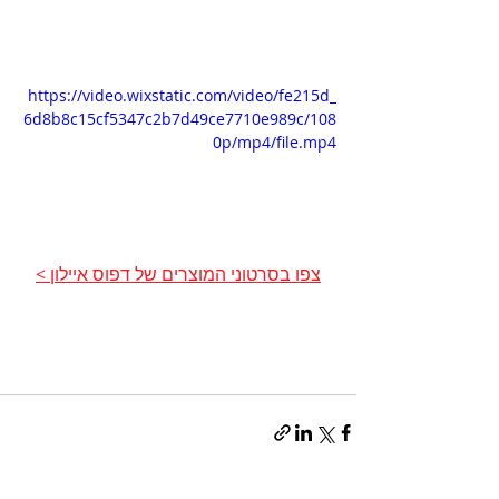
https://video.wixstatic.com/video/fe215d_
6d8b8c15cf5347c2b7d49ce7710e989c/108
0p/mp4/file.mp4
צפו בסרטוני המוצרים של דפוס איילון >