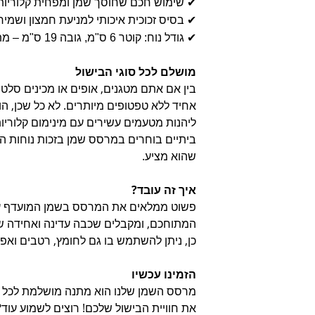
✔ שימוש חכם שחוסך שמן ומפחית קלוריות
✔ בסיס זכוכית איכותי למניעת חמצון ושמיר
✔ גודל נוח: קוטר 6 ס"מ, גובה 19 ס"מ – מתאים לכל מדף או מגירה.
מושלם לכל סוגי הבישול
בין אם אתם מטגנים, אופים או מכינים סלט
אחיד ללא טפטופים מיותרים. לא כל שכן, 
ליהנות מטעמים עשירים עם מינימום קלוריות
ביתיים בוחרים במרסס שמן בזכות נוחות הש
שהוא מציע.
איך זה עובד?
פשוט ממלאים את המרסס בשמן המועדף עלי
המתוחכם, ומקבלים שכבה עדינה ואחידה של
כן, ניתן להשתמש בו גם לחומץ, רטבים ואפיל
הזמינו עכשיו
מרסס השמן שלנו הוא מתנה מושלמת לכל חוב
את חוויית הבישול שלכם! רוצים לשמוע עוד?