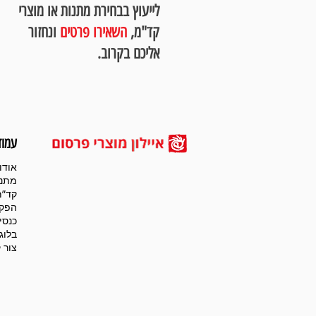
לייעוץ בבחירת מתנות או מוצרי
קד"מ,
השאירו פרטים
ונחזור
אליכם בקרוב.
עמוד
אודו
מתנו
קד”מ
הפקו
כנסי
בלוג
צור 