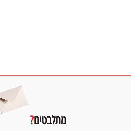
מ
מתלבטים
?