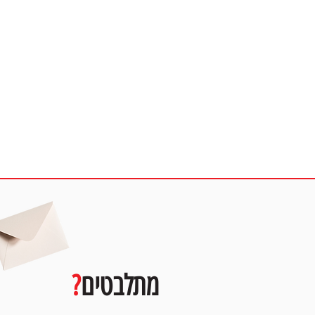
מ
מתלבטים
?