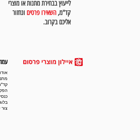
לייעוץ בבחירת מתנות או מוצרי
קד"מ,
השאירו פרטים
ונחזור
אליכם בקרוב.
עמוד
אודו
מתנו
קד”מ
הפקו
כנסי
בלוג
צור 